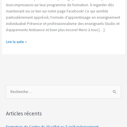
de
leurs impressions sur leur programme de formation. À regarder dès
leur
maintenant via ce lien sur notre page Facebook! Ce qui semble
formation
particulièrement apprécié; Formule d’apprentissage en enseignement
en
individualisé Présence et professionnalisme des enseignants Studio et
photographie…
équipements Ambiance et bien plus encore! Merci à tous […]
Lire la suite »
R
e
c
Articles récents
h
e
Fermeture du Centre du 20 juillet au 7 août inclusivement