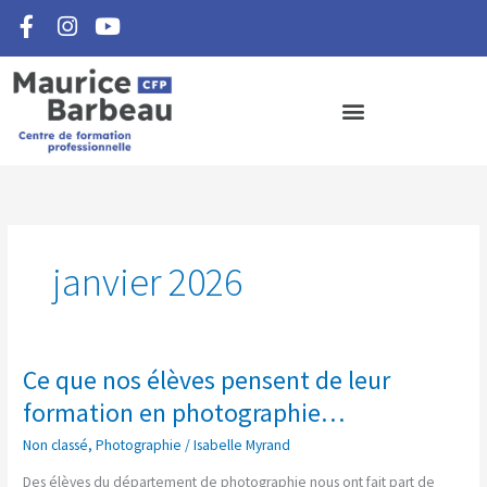
F
I
Y
Aller
a
n
o
au
c
s
u
contenu
e
t
t
b
a
u
o
g
b
o
r
e
k
a
-
m
f
janvier 2026
Ce que nos élèves pensent de leur
Ce
que
formation en photographie…
nos
Non classé
,
Photographie
/
Isabelle Myrand
élèves
pensent
Des élèves du département de photographie nous ont fait part de