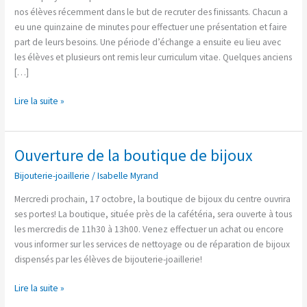
de
nos élèves récemment dans le but de recruter des finissants. Chacun a
bâtiment
eu une quinzaine de minutes pour effectuer une présentation et faire
part de leurs besoins. Une période d’échange a ensuite eu lieu avec
les élèves et plusieurs ont remis leur curriculum vitae. Quelques anciens
[…]
Lire la suite »
Ouverture de la boutique de bijoux
Ouverture
de
Bijouterie-joaillerie
/
Isabelle Myrand
la
boutique
Mercredi prochain, 17 octobre, la boutique de bijoux du centre ouvrira
de
ses portes! La boutique, située près de la cafétéria, sera ouverte à tous
bijoux
les mercredis de 11h30 à 13h00. Venez effectuer un achat ou encore
vous informer sur les services de nettoyage ou de réparation de bijoux
dispensés par les élèves de bijouterie-joaillerie!
Lire la suite »