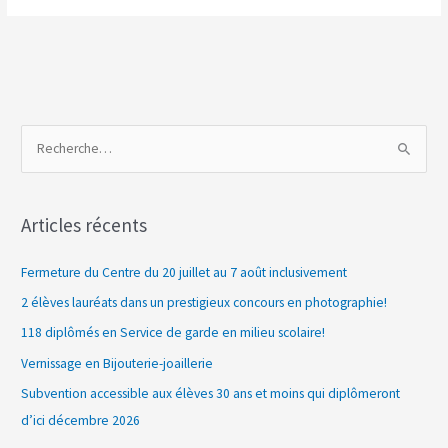
R
e
c
Articles récents
h
e
Fermeture du Centre du 20 juillet au 7 août inclusivement
r
2 élèves lauréats dans un prestigieux concours en photographie!
c
118 diplômés en Service de garde en milieu scolaire!
h
Vernissage en Bijouterie-joaillerie
e
Subvention accessible aux élèves 30 ans et moins qui diplômeront
r
d’ici décembre 2026