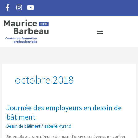
F
I
Y
Aller
a
n
o
au
c
s
u
contenu
e
t
t
b
a
u
o
g
b
o
r
e
k
a
-
m
f
octobre 2018
Journée des employeurs en dessin de
Journée
des
bâtiment
employeurs
Dessin de bâtiment
/
Isabelle Myrand
en
dessin
Six employeurs en pénurie de main-d’oeuvre sont venus rencontrer