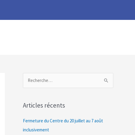
R
e
c
Articles récents
h
e
Fermeture du Centre du 20 juillet au 7 août
r
inclusivement