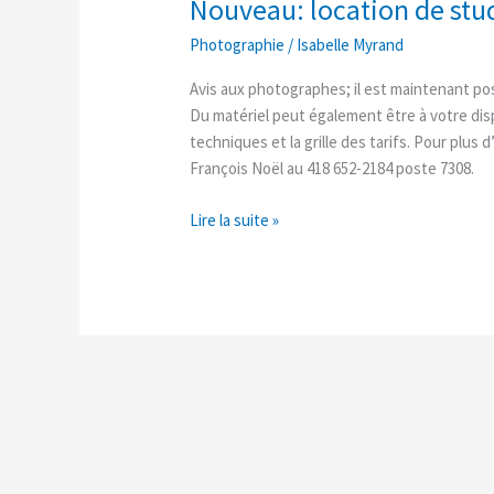
Nouveau: location de stu
Nouveau:
location
Photographie
/
Isabelle Myrand
de
studios
Avis aux photographes; il est maintenant pos
de
Du matériel peut également être à votre dis
photo
techniques et la grille des tarifs. Pour plu
François Noël au 418 652-2184 poste 7308.
Lire la suite »