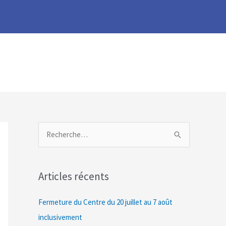
R
e
c
Articles récents
h
e
Fermeture du Centre du 20 juillet au 7 août
r
inclusivement