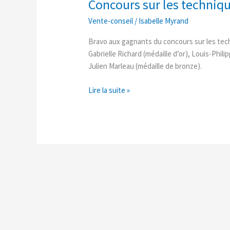
Concours sur les techniq
Concours
sur
Vente-conseil
/
Isabelle Myrand
les
techniques
Bravo aux gagnants du concours sur les tec
de
Gabrielle Richard (médaille d’or), Louis-Phili
vente
Julien Marleau (médaille de bronze).
Lire la suite »