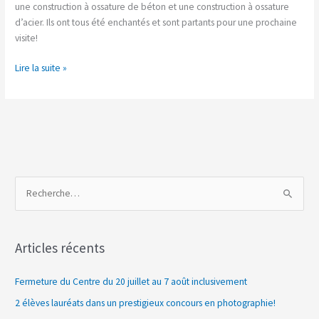
une construction à ossature de béton et une construction à ossature
d’acier. Ils ont tous été enchantés et sont partants pour une prochaine
visite!
Lire la suite »
R
e
c
Articles récents
h
e
Fermeture du Centre du 20 juillet au 7 août inclusivement
r
2 élèves lauréats dans un prestigieux concours en photographie!
c