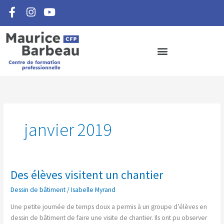
F
I
Y
Aller
a
n
o
au
c
s
u
contenu
e
t
t
b
a
u
o
g
b
o
r
e
k
a
-
m
f
janvier 2019
Des élèves visitent un chantier
Des
élèves
Dessin de bâtiment
/
Isabelle Myrand
visitent
un
Une petite journée de temps doux a permis à un groupe d’élèves en
chantier
dessin de bâtiment de faire une visite de chantier. Ils ont pu observer