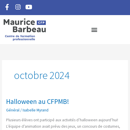
F
I
Y
Aller
a
n
o
au
c
s
u
contenu
e
t
t
b
a
u
o
g
b
o
r
e
k
a
-
m
f
octobre 2024
Halloween au CFPMB!
Halloween
au
Général
/
Isabelle Myrand
CFPMB!
Plusieurs élèves ont participé aux activités d’halloween aujourd’hui!
L’équipe d’animation avait prévu des jeux, un concours de costumes,