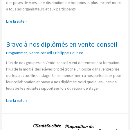
des prises de vues, une distribution de bonbons et plus encore! merci
à tous les organisateurs et aux participants!
Lire la suite »
Bravo à nos diplômés en vente-conseil
Bravo
à
Programmes
,
Vente-conseil
/
Philippe Couture
nos
diplômés
L’un de nos groupes en Vente-conseil vient de terminer sa formation.
en
Plus de la moitié des élèves ont décroché un poste dans l’entreprise
vente-
qui les a accueillis en stage. Un immense merci à nos partenaires pour
conseil
leur collaboration et bravo à nos diplômés! Voici quelques-unes de
leurs belles réussites rapportées lors du retour de stage
Lire la suite »
Pourquoi
créer