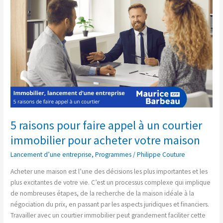
appel
à
un
courtier
immobilier
pour
acheter
votre
maison
5 raisons pour faire appel à un courtier
immobilier pour acheter votre maison
Lancement d’une entreprise
,
Programmes
/
Philippe Couture
Acheter une maison est l’une des décisions les plus importantes et les
plus excitantes de votre vie. C’est un processus complexe qui implique
de nombreuses étapes, de la recherche de la maison idéale à la
négociation du prix, en passant par les aspects juridiques et financiers.
Travailler avec un courtier immobilier peut grandement faciliter cette