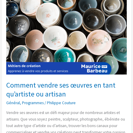
ses
œuvres
en
tant
qu’artiste
ou
artisan
Comment vendre ses œuvres en tant
qu’artiste ou artisan
Général
,
Programmes
/
Philippe Couture
Vendre ses œuvres est un défi majeur pour de nombreux artistes et
artisans. Que vous soyez peintre, sculpteur, photographe, ébéniste ou
tout autre type d’artiste ou d’artisan, trouver les bons canaux pour
commercialiser et vendre vos créations peut transformer votre passion