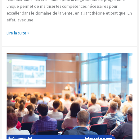
unique permet de maîtriser les compétences nécessaires pour
exceller dans le domaine de la vente, en alliant théorie et pratique. En
effet, avec une
Lire la suite »
L’importance
du
marketing
dans
l’organisation
d’événements