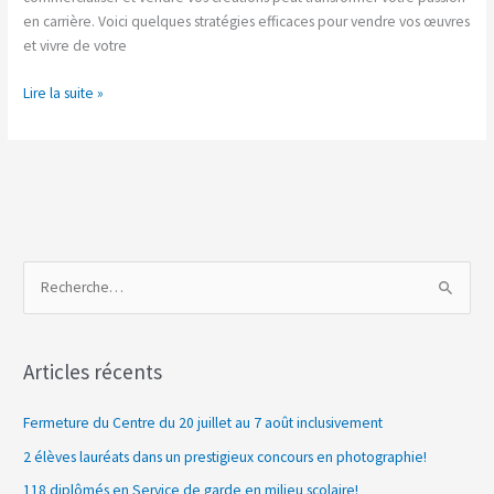
en carrière. Voici quelques stratégies efficaces pour vendre vos œuvres
et vivre de votre
Lire la suite »
R
e
c
Articles récents
h
e
Fermeture du Centre du 20 juillet au 7 août inclusivement
r
2 élèves lauréats dans un prestigieux concours en photographie!
c
118 diplômés en Service de garde en milieu scolaire!