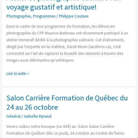
voyage gustatif et artistique!
Photographie
,
Programmes
/
Philippe Couture
Dans le cadre de leur programme de formation, les élèves en
photographie du CFP Maurice-Barbeau ont récemment participé à un
atelier immersif dédié à la photographie culinaire. Cet événement,
dirigé par l’experte en la matière, Sarah Morin (sarahmo.ca), s’est
concentré sur l’art de capturer la beauté des aliments à travers des
images aussi alléchantes qu’artistiques.
Lire la suite »
Salon Carrière Formation de Québec du
Salon
Carrière
24 au 26 octobre
Formation
Général
/
Isabelle Myrand
de
Québec
Venez visitez notre kiosque (no 608) au Salon Salon Carrière
du
Formation de Québec dès ce jeudi, 24 octobre au Centre de foires
24