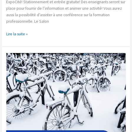
ExpoCité! Stationnement et entrée gratuite! Des enseignants seront sur
au
place pour fournir de l’information et animer une activité! Vous aurez
26
aussi la possibilité d’assister à une conférence sur la formation
octobre
professionnelle. Le Salon
Lire la suite »
6
étapes
pour
bien
ranger
son
vélo
pour
l’hiver