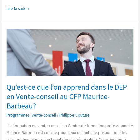
Lire la suite »
Qu’est-
ce
que
l’on
apprend
dans
le
DEP
Qu’est-ce que l’on apprend dans le DEP
en
Vente-
en Vente-conseil au CFP Maurice-
conseil
Barbeau?
au
CFP
Programmes
,
Vente-conseil
/
Philippe Couture
Maurice-
La formation en vente-conseil au Centre de formation professionnelle
Barbeau?
Maurice-Barbeau est conçue pour ceux qui ont une passion pour les
relations humaines et un talent pour la négociation. Ce programme