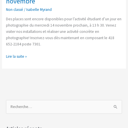
novembre
jour
Non classé
/
Isabelle Myrand
en
photographie
Des places sont encore disponibles pour l’activité étudiant d’un jour en
le
photographie du mercredi 14 novembre prochain, à 13 h 30. Venez
14
visiter nos installations et réaliser une activité concrète en
novembre
photographie! Inscrivez-vous dès maintenant en composant le 418
652-2184 poste 7301.
Lire la suite »
R
e
c