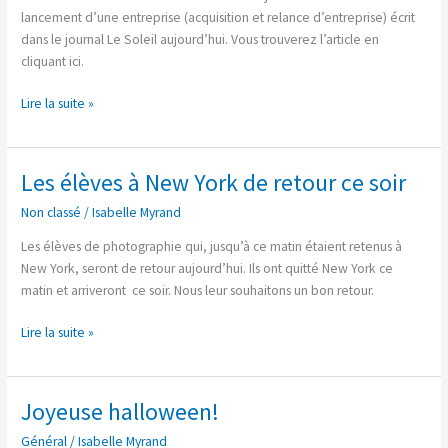
entreprise
lancement d’une entreprise (acquisition et relance d’entreprise) écrit
fait
dans le journal Le Soleil aujourd’hui. Vous trouverez l’article en
jaser!
cliquant ici.
Lire la suite »
Les élèves à New York de retour ce soir
Les
élèves
Non classé
/
Isabelle Myrand
à
New
Les élèves de photographie qui, jusqu’à ce matin étaient retenus à
York
New York, seront de retour aujourd’hui. Ils ont quitté New York ce
de
matin et arriveront ce soir. Nous leur souhaitons un bon retour.
retour
ce
Lire la suite »
soir
Joyeuse halloween!
Joyeuse
halloween!
Général
/
Isabelle Myrand