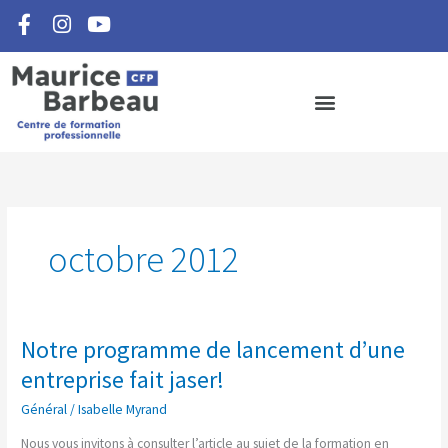
F
I
Y
Aller
a
n
o
au
c
s
u
contenu
e
t
t
b
a
u
o
g
b
o
r
e
k
a
-
m
f
octobre 2012
Notre programme de lancement d’une
Notre
programme
entreprise fait jaser!
de
Général
/
Isabelle Myrand
lancement
d’une
Nous vous invitons à consulter l’article au sujet de la formation en