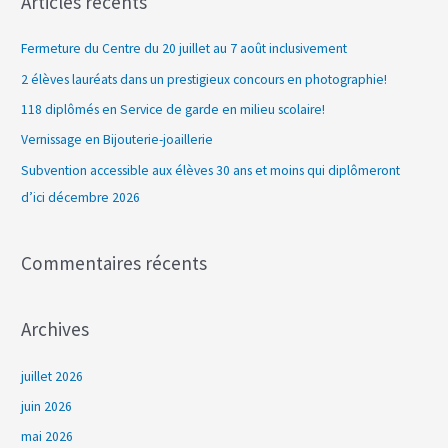
Articles récents
h
e
Fermeture du Centre du 20 juillet au 7 août inclusivement
r
2 élèves lauréats dans un prestigieux concours en photographie!
c
118 diplômés en Service de garde en milieu scolaire!
h
Vernissage en Bijouterie-joaillerie
e
Subvention accessible aux élèves 30 ans et moins qui diplômeront
r
d’ici décembre 2026
:
Commentaires récents
Archives
juillet 2026
juin 2026
mai 2026