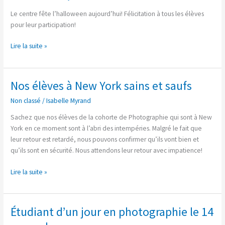
Le centre fête l’halloween aujourd’hui! Félicitation à tous les élèves
pour leur participation!
Lire la suite »
Nos élèves à New York sains et saufs
Nos
élèves
Non classé
/
Isabelle Myrand
à
New
Sachez que nos élèves de la cohorte de Photographie qui sont à New
York
York en ce moment sont à l’abri des intempéries. Malgré le fait que
sains
leur retour est retardé, nous pouvons confirmer qu’ils vont bien et
et
qu’ils sont en sécurité. Nous attendons leur retour avec impatience!
saufs
Lire la suite »
Étudiant d’un jour en photographie le 14
Étudiant
d’un