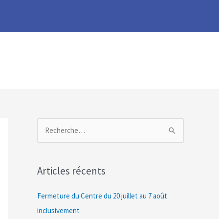
R
e
c
Articles récents
h
e
Fermeture du Centre du 20 juillet au 7 août
r
inclusivement