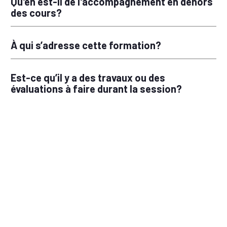
Qu'en est-il de l'accompagnement en dehors
des cours?
À qui s’adresse cette formation?
Est-ce qu’il y a des travaux ou des
évaluations à faire durant la session?
Peut-on s'inscrire en équipe de 2 ou 3
personnes (si nous travaillons sur le même
projet) et bénéficier d'un rabais?
Depuis combien de temps cette formation
existe-t-elle?