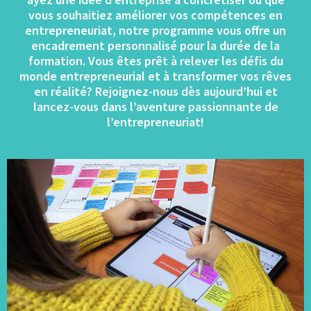
vous souhaitiez améliorer vos compétences en
entrepreneuriat, notre programme vous offre un
encadrement personnalisé pour la durée de la
formation. Vous êtes prêt à relever les défis du
monde entrepreneurial et à transformer vos rêves
en réalité?
Rejoignez-nous dès aujourd’hui et
lancez-vous dans l’aventure passionnante de
l’entrepreneuriat!