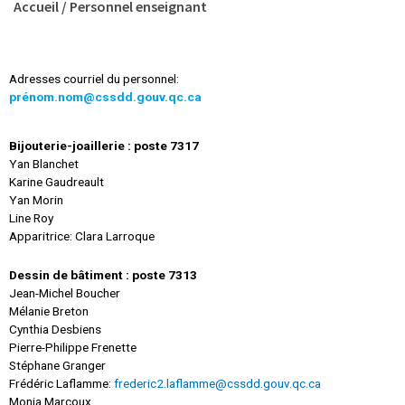
Accueil
/
Personnel enseignant
Adresses courriel du personnel:
pré
nom.nom@cssdd.gouv.qc.ca
Bijouterie-joaillerie : poste 7317
Yan Blanchet
Karine Gaudreault
Yan Morin
Line Roy
Apparitrice: Clara Larroque
Dessin de bâtiment : poste 7313
Jean-Michel Boucher
Mélanie Breton
Cynthia Desbiens
Pierre-Philippe Frenette
Stéphane Granger
Frédéric Laflamme:
frederic2.laflamme@cssdd.gouv.qc.ca
Monia Marcoux