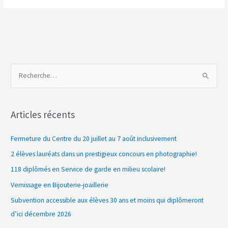
R
e
c
Articles récents
h
e
Fermeture du Centre du 20 juillet au 7 août inclusivement
r
2 élèves lauréats dans un prestigieux concours en photographie!
c
118 diplômés en Service de garde en milieu scolaire!
h
Vernissage en Bijouterie-joaillerie
e
Subvention accessible aux élèves 30 ans et moins qui diplômeront
r
d’ici décembre 2026