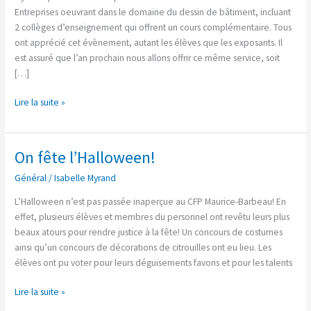
Dessin
Entreprises oeuvrant dans le domaine du dessin de bâtiment, incluant
de
2 collèges d’enseignement qui offrent un cours complémentaire. Tous
bâtiment
ont apprécié cet évènement, autant les élèves que les exposants. Il
:
est assuré que l’an prochain nous allons offrir ce même service, soit
un
[…]
succès
monstre!
Lire la suite »
On fête l’Halloween!
On
fête
Général
/
Isabelle Myrand
l’Halloween!
L’Halloween n’est pas passée inaperçue au CFP Maurice-Barbeau! En
effet, plusieurs élèves et membres du personnel ont revêtu leurs plus
beaux atours pour rendre justice à la fête! Un concours de costumes
ainsi qu’un concours de décorations de citrouilles ont eu lieu. Les
élèves ont pu voter pour leurs déguisements favoris et pour les talents
Lire la suite »