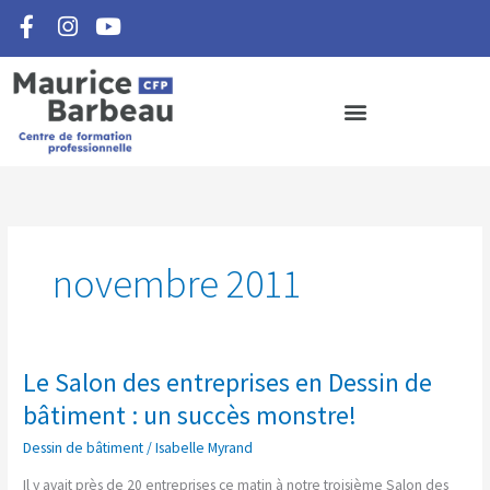
F
I
Y
Aller
a
n
o
au
c
s
u
contenu
e
t
t
b
a
u
o
g
b
o
r
e
k
a
-
m
f
novembre 2011
Le Salon des entreprises en Dessin de
Le
Salon
bâtiment : un succès monstre!
des
Dessin de bâtiment
/
Isabelle Myrand
entreprises
en
Il y avait près de 20 entreprises ce matin à notre troisième Salon des