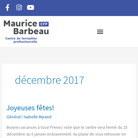
F
I
Y
Aller
a
n
o
au
c
s
u
contenu
e
t
t
b
a
u
o
g
b
o
r
e
k
a
-
m
f
décembre 2017
Joyeuses fêtes!
Joyeuses
fêtes!
Général
/
Isabelle Myrand
Bonnes vacances à tous! Prenez note que le centre sera fermé du 25
décembre au 5 janvier inclusivement. Au plaisir de vous retrouver en