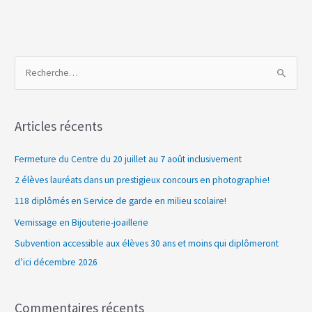
R
e
c
Articles récents
h
e
Fermeture du Centre du 20 juillet au 7 août inclusivement
r
2 élèves lauréats dans un prestigieux concours en photographie!
c
118 diplômés en Service de garde en milieu scolaire!
h
Vernissage en Bijouterie-joaillerie
e
Subvention accessible aux élèves 30 ans et moins qui diplômeront
r
d’ici décembre 2026
:
Commentaires récents