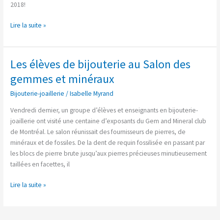
2018!
Lire la suite »
Les élèves de bijouterie au Salon des
Les
élèves
gemmes et minéraux
de
Bijouterie-joaillerie
/
Isabelle Myrand
bijouterie
au
Vendredi dernier, un groupe d’élèves et enseignants en bijouterie-
Salon
joaillerie ont visité une centaine d’exposants du Gem and Mineral club
des
de Montréal. Le salon réunissait des fournisseurs de pierres, de
gemmes
minéraux et de fossiles. De la dent de requin fossilisée en passant par
et
les blocs de pierre brute jusqu’aux pierres précieuses minutieusement
minéraux
taillées en facettes, il
Lire la suite »