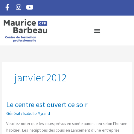
F
I
Y
Aller
a
n
o
au
c
s
u
contenu
e
t
t
b
a
u
o
g
b
o
r
e
k
a
-
m
f
janvier 2012
Le centre est ouvert ce soir
Le
centre
Général
/
Isabelle Myrand
est
ouvert
Veuillez noter que les cours prévus en soirée auront lieu selon l’horaire
ce
habituel. Les inscriptions des cours en Lancement d’une entreprise