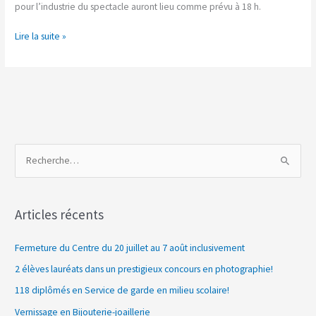
soir
pour l’industrie du spectacle auront lieu comme prévu à 18 h.
Lire la suite »
R
e
c
Articles récents
h
e
Fermeture du Centre du 20 juillet au 7 août inclusivement
r
2 élèves lauréats dans un prestigieux concours en photographie!
c
118 diplômés en Service de garde en milieu scolaire!
h
Vernissage en Bijouterie-joaillerie
e