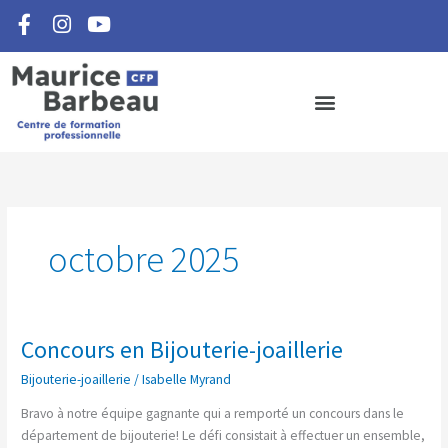
F
I
Y
Aller
a
n
o
au
c
s
u
contenu
e
t
t
b
a
u
o
g
b
o
r
e
k
a
-
m
f
octobre 2025
Concours en Bijouterie-joaillerie
Concours
en
Bijouterie-joaillerie
/
Isabelle Myrand
Bijouterie-
joaillerie
Bravo à notre équipe gagnante qui a remporté un concours dans le
département de bijouterie! Le défi consistait à effectuer un ensemble,