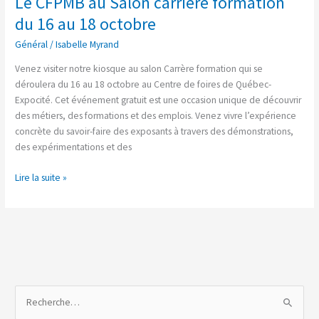
Le CFPMB au Salon carrière formation
CFPMB
du 16 au 18 octobre
au
Général
/
Isabelle Myrand
Salon
carrière
Venez visiter notre kiosque au salon Carrère formation qui se
formation
déroulera du 16 au 18 octobre au Centre de foires de Québec-
du
Expocité. Cet événement gratuit est une occasion unique de découvrir
16
des métiers, des formations et des emplois. Venez vivre l’expérience
au
concrète du savoir-faire des exposants à travers des démonstrations,
18
des expérimentations et des
octobre
Lire la suite »
R