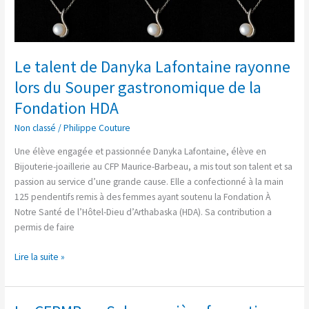
talent
de
Danyka
Lafontaine
Le talent de Danyka Lafontaine rayonne
rayonne
lors du Souper gastronomique de la
lors
du
Fondation HDA
Souper
Non classé
/
Philippe Couture
gastronomique
de
Une élève engagée et passionnée Danyka Lafontaine, élève en
la
Bijouterie-joaillerie au CFP Maurice-Barbeau, a mis tout son talent et sa
Fondation
passion au service d’une grande cause. Elle a confectionné à la main
HDA
125 pendentifs remis à des femmes ayant soutenu la Fondation À
Notre Santé de l’Hôtel-Dieu d’Arthabaska (HDA). Sa contribution a
permis de faire
Lire la suite »
Le