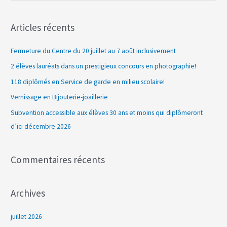
e
c
Articles récents
h
e
Fermeture du Centre du 20 juillet au 7 août inclusivement
r
2 élèves lauréats dans un prestigieux concours en photographie!
c
118 diplômés en Service de garde en milieu scolaire!
h
Vernissage en Bijouterie-joaillerie
e
Subvention accessible aux élèves 30 ans et moins qui diplômeront
r
d’ici décembre 2026
:
Commentaires récents
Archives
juillet 2026