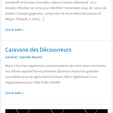
pendentif et boucles d’oreilles, dans un temps déterminé. On a
ensuite effectuer un vote pour identifier l’ensemble coup de coeur du
public! L’équipe gagnante, composée de Rose-Marie Brousseau et
Mégan Thibault, a créé […]
Lire la suite »
Caravane des Découvreurs
Caravane
des
Général
/
Isabelle Myrand
Découvreurs
Merci à tous les organismes communautaires qui sont venus rencontrer
nos élèves aujourd’hui et présenter plusieurs ressources gratuites
accessibles pour les gens dans le besoin. Merci également à nos
organisateurs pour cette belle activité!
Lire la suite »
Le