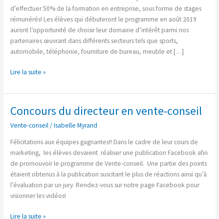
duale
d’effectuer 50% de la formation en entreprise, sous forme de stages
rémunérés! Les élèves qui débuteront le programme en août 2019
auront l’opportunité de choisir leur domaine d’intérêt parmi nos
partenaires œuvrant dans différents secteurs tels que sports,
automobile, téléphonie, fourniture de bureau, meuble et […]
Lire la suite »
Concours du directeur en vente-conseil
Concours
du
Vente-conseil
/
Isabelle Myrand
directeur
en
Félicitations aux équipes gagnantes!! Dans le cadre de leur cours de
vente-
marketing, les élèves devaient réaliser une publication Facebook afin
conseil
de promouvoir le programme de Vente-conseil. Une partie des points
étaient obtenus à la publication suscitant le plus de réactions ainsi qu’à
l’évaluation par un jury. Rendez-vous sur notre page Facebook pour
visionner les vidéos!
Lire la suite »