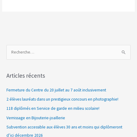
R
e
c
Articles récents
h
e
Fermeture du Centre du 20 juillet au 7 août inclusivement
r
2 élèves lauréats dans un prestigieux concours en photographie!
c
118 diplômés en Service de garde en milieu scolaire!
h
Vernissage en Bijouterie-joaillerie
e
Subvention accessible aux élèves 30 ans et moins qui diplômeront
r
d’ici décembre 2026