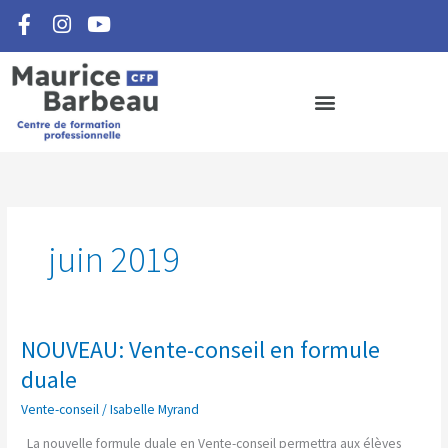
F
I
Y
Aller
a
n
o
au
c
s
u
contenu
e
t
t
b
a
u
o
g
b
o
r
e
k
a
-
m
f
juin 2019
NOUVEAU: Vente-conseil en formule
NOUVEAU:
Vente-
duale
conseil
Vente-conseil
/
Isabelle Myrand
en
formule
La nouvelle formule duale en Vente-conseil permettra aux élèves