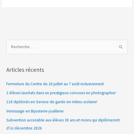
R
e
c
Articles récents
h
e
Fermeture du Centre du 20 juillet au 7 août inclusivement
r
2 élèves lauréats dans un prestigieux concours en photographie!
c
118 diplômés en Service de garde en milieu scolaire!
h
Vernissage en Bijouterie-joaillerie
e
Subvention accessible aux élèves 30 ans et moins qui diplômeront
r
d’ici décembre 2026