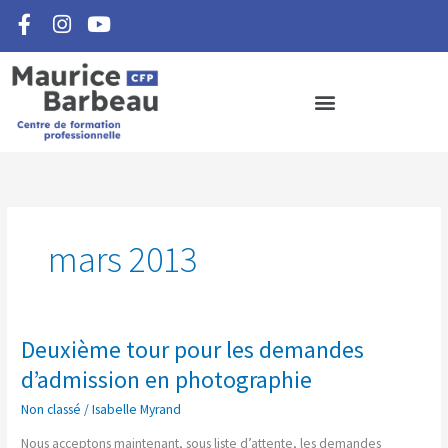
F
I
Y
Aller
a
n
o
au
c
s
u
contenu
e
t
t
b
a
u
o
g
b
o
r
e
k
a
-
m
f
mars 2013
Deuxième tour pour les demandes
Deuxième
tour
d’admission en photographie
pour
Non classé
/
Isabelle Myrand
les
demandes
Nous acceptons maintenant, sous liste d’attente, les demandes