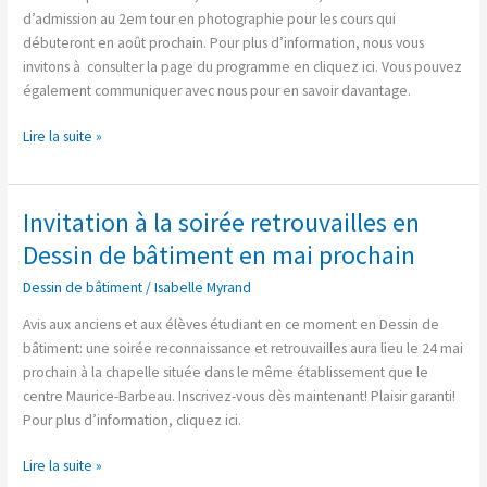
d’admission
d’admission au 2em tour en photographie pour les cours qui
en
débuteront en août prochain. Pour plus d’information, nous vous
photographie
invitons à consulter la page du programme en cliquez ici. Vous pouvez
également communiquer avec nous pour en savoir davantage.
Lire la suite »
Invitation à la soirée retrouvailles en
Invitation
à
Dessin de bâtiment en mai prochain
la
Dessin de bâtiment
/
Isabelle Myrand
soirée
retrouvailles
Avis aux anciens et aux élèves étudiant en ce moment en Dessin de
en
bâtiment: une soirée reconnaissance et retrouvailles aura lieu le 24 mai
Dessin
prochain à la chapelle située dans le même établissement que le
de
centre Maurice-Barbeau. Inscrivez-vous dès maintenant! Plaisir garanti!
bâtiment
Pour plus d’information, cliquez ici.
en
mai
Lire la suite »
prochain