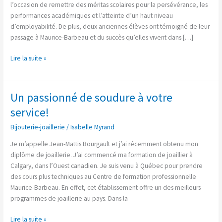
l’occasion de remettre des méritas scolaires pour la persévérance, les
performances académiques et l’atteinte d’un haut niveau
d’employabilité. De plus, deux anciennes élèves ont témoigné de leur
passage à Maurice-Barbeau et du succès qu’elles vivent dans […]
Lire la suite »
Un passionné de soudure à votre
Un
passionné
service!
de
Bijouterie-joaillerie
/
Isabelle Myrand
soudure
à
Je m’appelle Jean-Mattis Bourgault et j’ai récemment obtenu mon
votre
diplôme de joaillerie. J’ai commencé ma formation de joaillier à
service!
Calgary, dans l’Ouest canadien. Je suis venu à Québec pour prendre
des cours plus techniques au Centre de formation professionnelle
Maurice-Barbeau. En effet, cet établissement offre un des meilleurs
programmes de joaillerie au pays. Dans la
Lire la suite »