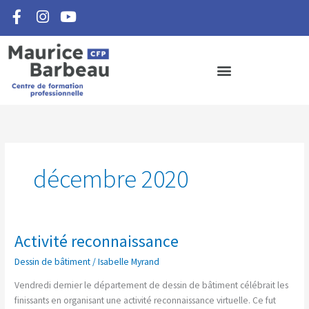
F
I
Y
Aller
a
n
o
au
c
s
u
contenu
e
t
t
b
a
u
o
g
b
o
r
e
k
a
-
m
f
décembre 2020
Activité reconnaissance
Activité
reconnaissance
Dessin de bâtiment
/
Isabelle Myrand
Vendredi dernier le département de dessin de bâtiment célébrait les
finissants en organisant une activité reconnaissance virtuelle. Ce fut