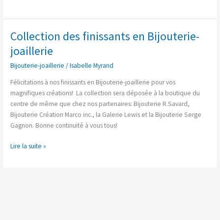
Collection des finissants en Bijouterie-
Collection
des
joaillerie
finissants
Bijouterie-joaillerie
/
Isabelle Myrand
en
Bijouterie-
Félicitations à nos finissants en Bijouterie-joaillerie pour vos
joaillerie
magnifiques créations! La collection sera déposée à la boutique du
centre de même que chez nos partenaires: Bijouterie R.Savard,
Bijouterie Création Marco inc., la Galerie Lewis et la Bijouterie Serge
Gagnon. Bonne continuité à vous tous!
Lire la suite »