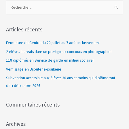
R
e
c
Articles récents
h
e
Fermeture du Centre du 20 juillet au 7 août inclusivement
r
2 élèves lauréats dans un prestigieux concours en photographie!
c
118 diplômés en Service de garde en milieu scolaire!
h
Vernissage en Bijouterie-joaillerie
e
Subvention accessible aux élèves 30 ans et moins qui diplômeront
r
d’ici décembre 2026
:
Commentaires récents
Archives