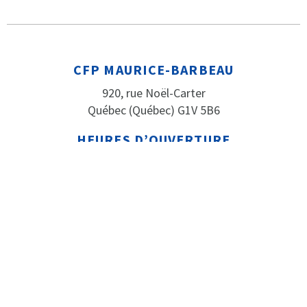
CFP MAURICE-BARBEAU
920, rue Noël-Carter
Québec (Québec) G1V 5B6
HEURES D’OUVERTURE
Le secrétariat est ouvert de 8h à 16h
(fermé de 12h à 13h) du lundi au vendredi
PARLEZ-NOUS
Téléphone: 418 652-2184
Télécopieur: 418 652-3316