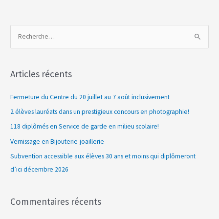
R
e
c
Articles récents
h
e
Fermeture du Centre du 20 juillet au 7 août inclusivement
r
2 élèves lauréats dans un prestigieux concours en photographie!
c
118 diplômés en Service de garde en milieu scolaire!
h
Vernissage en Bijouterie-joaillerie
e
Subvention accessible aux élèves 30 ans et moins qui diplômeront
r
d’ici décembre 2026
:
Commentaires récents