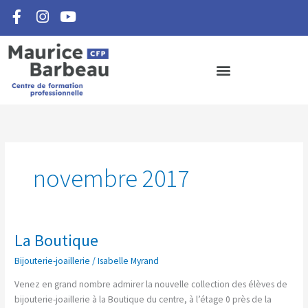
F
I
Y
Aller
a
n
o
au
c
s
u
contenu
e
t
t
b
a
u
o
g
b
o
r
e
k
a
-
m
f
novembre 2017
La Boutique
La
Boutique
Bijouterie-joaillerie
/
Isabelle Myrand
Venez en grand nombre admirer la nouvelle collection des élèves de
bijouterie-joaillerie à la Boutique du centre, à l’étage 0 près de la