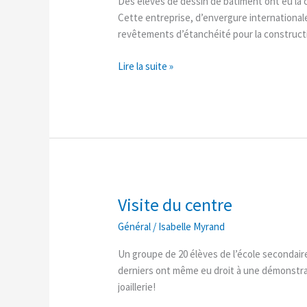
Des élèves de dessin de bâtiment ont eu la c
Cette entreprise, d’envergure internationale,
revêtements d’étanchéité pour la construction
Lire la suite »
Visite du centre
Visite
du
Général
/
Isabelle Myrand
centre
Un groupe de 20 élèves de l’école secondaire
derniers ont même eu droit à une démonstrat
joaillerie!