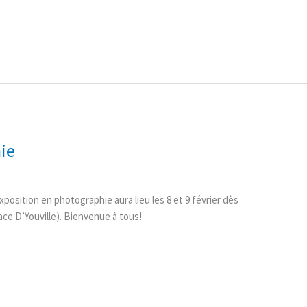
ie
exposition en photographie aura lieu les 8 et 9 février dès
ace D’Youville). Bienvenue à tous!