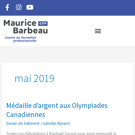
F
I
Y
Aller
a
n
o
au
c
s
u
contenu
e
t
t
b
a
u
o
g
b
o
r
e
k
a
-
m
f
mai 2019
Médaille d’argent aux Olympiades
Médaille
d’argent
Canadiennes
aux
Dessin de bâtiment
/
Isabelle Myrand
Olympiades
Canadiennes
Toutes nos félicitations à Raphaël Savoie pour avoir remporté la