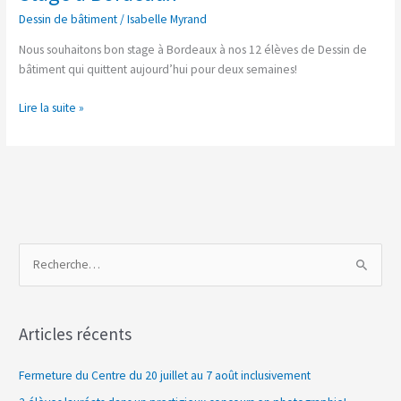
à
Dessin de bâtiment
/
Isabelle Myrand
Bordeaux
Nous souhaitons bon stage à Bordeaux à nos 12 élèves de Dessin de
bâtiment qui quittent aujourd’hui pour deux semaines!
Lire la suite »
R
e
c
Articles récents
h
e
Fermeture du Centre du 20 juillet au 7 août inclusivement
r