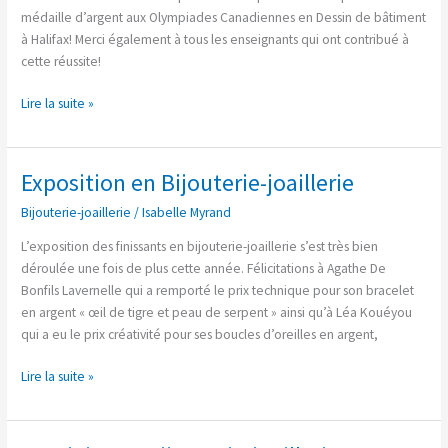
médaille d’argent aux Olympiades Canadiennes en Dessin de bâtiment
à Halifax! Merci également à tous les enseignants qui ont contribué à
cette réussite!
Lire la suite »
Exposition en Bijouterie-joaillerie
Exposition
en
Bijouterie-joaillerie
/
Isabelle Myrand
Bijouterie-
joaillerie
L’exposition des finissants en bijouterie-joaillerie s’est très bien
déroulée une fois de plus cette année. Félicitations à Agathe De
Bonfils Lavernelle qui a remporté le prix technique pour son bracelet
en argent « œil de tigre et peau de serpent » ainsi qu’à Léa Kouéyou
qui a eu le prix créativité pour ses boucles d’oreilles en argent,
Lire la suite »