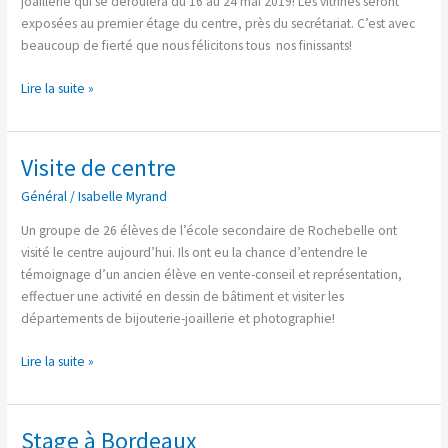
joaillerie qui se déroulera du 16 au 24 mai 2019! Les vitrines seront
exposées au premier étage du centre, près du secrétariat. C’est avec
beaucoup de fierté que nous félicitons tous nos finissants!
Lire la suite »
Visite de centre
Visite
de
Général
/
Isabelle Myrand
centre
Un groupe de 26 élèves de l’école secondaire de Rochebelle ont
visité le centre aujourd’hui. Ils ont eu la chance d’entendre le
témoignage d’un ancien élève en vente-conseil et représentation,
effectuer une activité en dessin de bâtiment et visiter les
départements de bijouterie-joaillerie et photographie!
Lire la suite »
Stage à Bordeaux
Stage