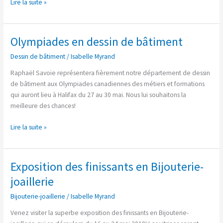
Lire la suite »
Olympiades en dessin de bâtiment
Olympiades
en
Dessin de bâtiment
/
Isabelle Myrand
dessin
de
Raphaël Savoie représentera fièrement notre département de dessin
bâtiment
de bâtiment aux Olympiades canadiennes des métiers et formations
qui auront lieu à Halifax du 27 au 30 mai. Nous lui souhaitons la
meilleure des chances!
Lire la suite »
Exposition des finissants en Bijouterie-
Exposition
des
joaillerie
finissants
Bijouterie-joaillerie
/
Isabelle Myrand
en
Bijouterie-
Venez visiter la superbe exposition des finissants en Bijouterie-
joaillerie