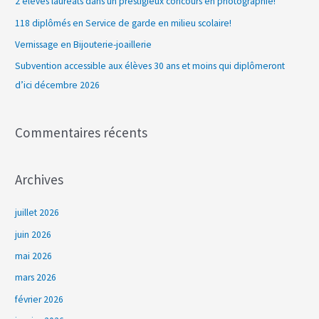
2 élèves lauréats dans un prestigieux concours en photographie!
c
118 diplômés en Service de garde en milieu scolaire!
h
Vernissage en Bijouterie-joaillerie
e
Subvention accessible aux élèves 30 ans et moins qui diplômeront
r
d’ici décembre 2026
:
Commentaires récents
Archives
juillet 2026
juin 2026
mai 2026
mars 2026
février 2026