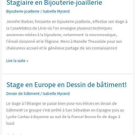
Stagiaire en Bijouterie-joaillerie
Stagiaire
en
Bijouterie-joaillerie
/
Isabelle Myrand
Bijouterie-
joaillerie
Jennifer Barber, finissante en bijouterie-joaillerie, effectue son stage à
la CasaArtistica de Lévis où l’on enseigne plusieurs techniques
anciennes reliées à la bijouterie, notamment la micromosaïque,
l’émail cloisonné et le filigrane. Merci à Marielle Theasdale pour son
chaleureux accueil et le généreux partage de ses connaissances!
Lire la suite »
Stage en Europe en Dessin de bâtiment!
Stage
en
Dessin de bâtiment
/
Isabelle Myrand
Europe
en
Le stage à l’étranger se passe bien pour nos élèves en dessin de
Dessin
bâtiment! Le groupe s’est arrêté à San Sébastian en Espagne puis au
de
Lycée Cantau à Bayonne au sud de la France! Bonne fin de stage à
bâtiment!
tous!