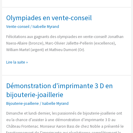
Olympiades en vente-conseil
Olympiades
en
Vente-conseil
/
Isabelle Myrand
vente-
conseil
Félicitations aux gagnants des olympiades en vente-conseil! Jonathan
Naess-Allaire (bronze), Marc-Olivier Jallette-Pellerin (excellence),
William Martel (argent) et Mathieu Dumont (Or).
Lire la suite »
Démonstration d’imprimante 3 D en
Démonstration
d’imprimante
bijouterie-joaillerie
3
Bijouterie-joaillerie
/
Isabelle Myrand
D
en
Dimanche et lundi dernier, les passionnés de bijouterie-joaillerie ont
bijouterie-
eu la chance d’assister à une démonstration d’imprimante 3 D au
joaillerie
Château Frontenac. Monsieur Aaron Bass de chez Noble a présenté le
fonctionnement de l’imprimante qui révolutionne complètement le