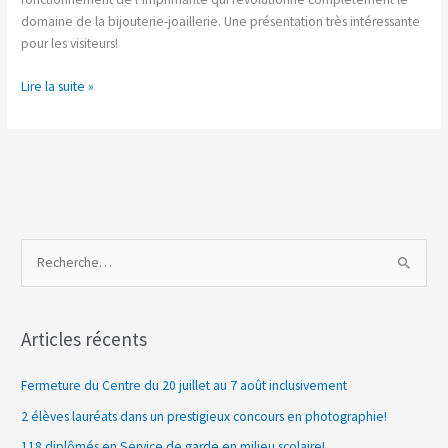
domaine de la bijouterie-joaillerie. Une présentation très intéressante
pour les visiteurs!
Lire la suite »
R
e
c
Articles récents
h
e
Fermeture du Centre du 20 juillet au 7 août inclusivement
r
2 élèves lauréats dans un prestigieux concours en photographie!
c
118 diplômés en Service de garde en milieu scolaire!