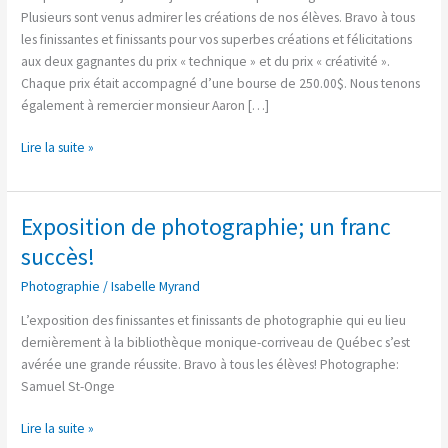
bijouterie-
Plusieurs sont venus admirer les créations de nos élèves. Bravo à tous
joaillerie
les finissantes et finissants pour vos superbes créations et félicitations
aux deux gagnantes du prix « technique » et du prix « créativité ».
Chaque prix était accompagné d’une bourse de 250.00$. Nous tenons
également à remercier monsieur Aaron […]
Lire la suite »
Exposition de photographie; un franc
Exposition
de
succès!
photographie;
Photographie
/
Isabelle Myrand
un
franc
L’exposition des finissantes et finissants de photographie qui eu lieu
succès!
dernièrement à la bibliothèque monique-corriveau de Québec s’est
avérée une grande réussite. Bravo à tous les élèves! Photographe:
Samuel St-Onge
Lire la suite »