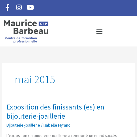
F
I
Y
Aller
a
n
o
au
c
s
u
contenu
e
t
t
b
a
u
o
g
b
o
r
e
k
a
-
m
f
mai 2015
Exposition des finissants (es) en
Exposition
des
bijouterie-joaillerie
finissants
Bijouterie-joaillerie
/
Isabelle Myrand
(es)
en
L’exposition en bijouterie-joaillerie a remporté un grand succès.