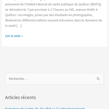
sur
personnel de l’Institut national de santé publique du Québec (INSPQ)
notre
se déroulera le 7 juin prochain à 17 heures au 945, avenue Wolfe à
expertise
Québec. Les images, prises par des étudiants en photographie,
»
illustrent les différents métiers souvent méconnus dans le domaine de
la santé […]
Lire la suite »
R
e
c
Articles récents
h
e
Fermeture du Centre du 20 juillet au 7 août inclusivement