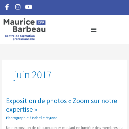
F
I
Y
Aller
a
n
o
au
c
s
u
contenu
e
t
t
b
a
u
o
g
b
o
r
e
k
a
-
m
f
juin 2017
Exposition de photos « Zoom sur notre
Exposition
de
expertise »
photos
Photographie
/
Isabelle Myrand
«
Zoom
Une exposition de photographies mettant en lumière des membres du