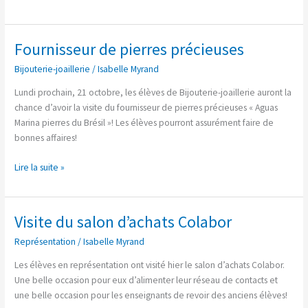
Fournisseur de pierres précieuses
Fournisseur
de
Bijouterie-joaillerie
/
Isabelle Myrand
pierres
précieuses
Lundi prochain, 21 octobre, les élèves de Bijouterie-joaillerie auront la
chance d’avoir la visite du fournisseur de pierres précieuses « Aguas
Marina pierres du Brésil »! Les élèves pourront assurément faire de
bonnes affaires!
Lire la suite »
Visite du salon d’achats Colabor
Visite
du
Représentation
/
Isabelle Myrand
salon
d’achats
Les élèves en représentation ont visité hier le salon d’achats Colabor.
Colabor
Une belle occasion pour eux d’alimenter leur réseau de contacts et
une belle occasion pour les enseignants de revoir des anciens élèves!