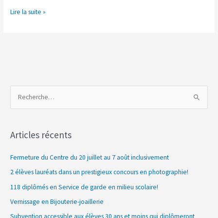
Lire la suite »
R
e
c
Articles récents
h
e
Fermeture du Centre du 20 juillet au 7 août inclusivement
r
2 élèves lauréats dans un prestigieux concours en photographie!
c
118 diplômés en Service de garde en milieu scolaire!
h
Vernissage en Bijouterie-joaillerie
e
Subvention accessible aux élèves 30 ans et moins qui diplômeront
r