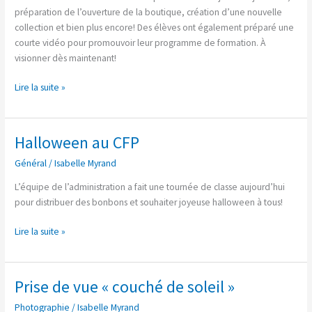
Bijouterie-
préparation de l’ouverture de la boutique, création d’une nouvelle
joaillerie
collection et bien plus encore! Des élèves ont également préparé une
courte vidéo pour promouvoir leur programme de formation. À
visionner dès maintenant!
Lire la suite »
Halloween au CFP
Halloween
au
Général
/
Isabelle Myrand
CFP
L’équipe de l’administration a fait une tournée de classe aujourd’hui
pour distribuer des bonbons et souhaiter joyeuse halloween à tous!
Lire la suite »
Prise de vue « couché de soleil »
Prise
de
Photographie
/
Isabelle Myrand