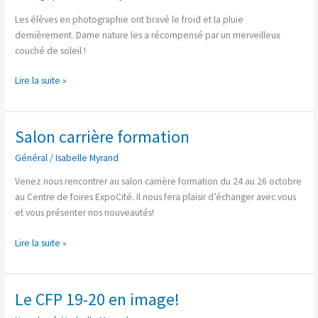
vue
« couché
Les élèves en photographie ont bravé le froid et la pluie
de
dernièrement. Dame nature les a récompensé par un merveilleux
soleil »
couché de soleil !
Lire la suite »
Salon carrière formation
Salon
carrière
Général
/
Isabelle Myrand
formation
Venez nous rencontrer au salon carrière formation du 24 au 26 octobre
au Centre de foires ExpoCité. Il nous fera plaisir d’échanger avec vous
et vous présenter nos nouveautés!
Lire la suite »
Le CFP 19-20 en image!
Le
CFP