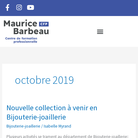
F
I
Y
Aller
a
n
o
au
c
s
u
contenu
e
t
t
b
a
u
o
g
b
o
r
e
k
a
-
m
f
octobre 2019
Nouvelle collection à venir en
Nouvelle
collection
Bijouterie-joaillerie
à
Bijouterie-joaillerie
/
Isabelle Myrand
venir
en
Plusieurs activités se trament au département de Bijouterie-joaillerie;