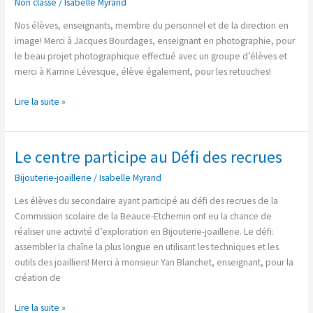
Non classé
/
Isabelle Myrand
19-
20
Nos élèves, enseignants, membre du personnel et de la direction en
en
image! Merci à Jacques Bourdages, enseignant en photographie, pour
image!
le beau projet photographique effectué avec un groupe d’élèves et
merci à Karrine Lévesque, élève également, pour les retouches!
Lire la suite »
Le centre participe au Défi des recrues
Le
centre
Bijouterie-joaillerie
/
Isabelle Myrand
participe
au
Les élèves du secondaire ayant participé au défi des recrues de la
Défi
Commission scolaire de la Beauce-Etchemin ont eu la chance de
des
réaliser une activité d’exploration en Bijouterie-joaillerie. Le défi:
recrues
assembler la chaîne la plus longue en utilisant les techniques et les
outils des joailliers! Merci à monsieur Yan Blanchet, enseignant, pour la
création de
Lire la suite »