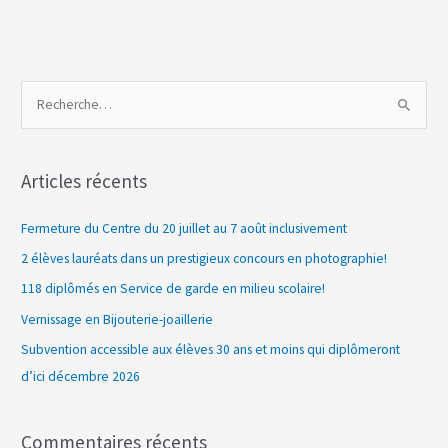
R
e
c
Articles récents
h
e
Fermeture du Centre du 20 juillet au 7 août inclusivement
r
2 élèves lauréats dans un prestigieux concours en photographie!
c
118 diplômés en Service de garde en milieu scolaire!
h
Vernissage en Bijouterie-joaillerie
e
Subvention accessible aux élèves 30 ans et moins qui diplômeront
r
d’ici décembre 2026
:
Commentaires récents