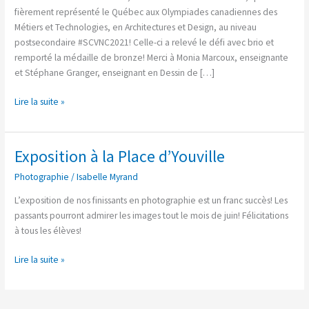
canadiennes!
fièrement représenté le Québec aux Olympiades canadiennes des
Métiers et Technologies, en Architectures et Design, au niveau
postsecondaire #SCVNC2021! Celle-ci a relevé le défi avec brio et
remporté la médaille de bronze! Merci à Monia Marcoux, enseignante
et Stéphane Granger, enseignant en Dessin de […]
Lire la suite »
Exposition à la Place d’Youville
Exposition
à
Photographie
/
Isabelle Myrand
la
Place
L’exposition de nos finissants en photographie est un franc succès! Les
d’Youville
passants pourront admirer les images tout le mois de juin! Félicitations
à tous les élèves!
Lire la suite »