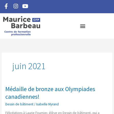
F
I
Y
Aller
a
n
o
au
c
s
u
contenu
e
t
t
b
a
u
o
g
b
o
r
e
k
a
-
m
f
juin 2021
Médaille de bronze aux Olympiades
Médaille
de
canadiennes!
bronze
Dessin de bâtiment
/
Isabelle Myrand
aux
Olympiades
Félicitations à Laurie Fournier, élève en Dessin de bâtiment, qui a