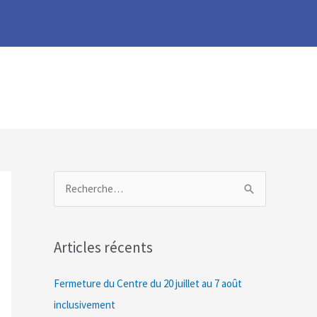
R
e
c
Articles récents
h
e
Fermeture du Centre du 20 juillet au 7 août
r
inclusivement