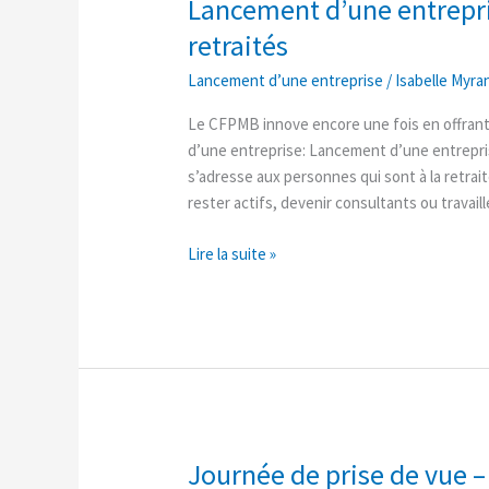
Lancement d’une entrepris
Lancement
d’une
retraités
entreprise
Lancement d’une entreprise
/
Isabelle Myra
pour
les
Le CFPMB innove encore une fois en offrant
pré-
d’une entreprise: Lancement d’une entrepris
retraités
s’adresse aux personnes qui sont à la retrait
et
rester actifs, devenir consultants ou travai
retraités
Lire la suite »
Journée de prise de vue
Journée