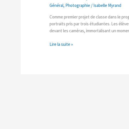
de
Général
,
Photographie
/
Isabelle Myrand
prise
de
Comme premier projet de classe dans le pr
vue
portraits pris par trois étudiantes. Les élèv
–
devant les caméras, immortalisant un moment
Photographie
Nouveaux
Lire la suite »
Médias