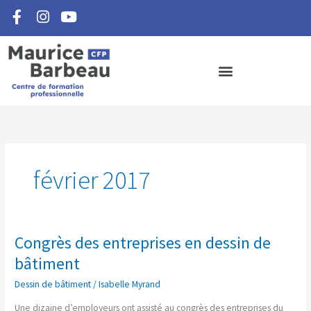
F
I
Y
Aller
a
n
o
au
c
s
u
contenu
e
t
t
b
a
u
o
g
b
o
r
e
k
a
-
m
f
février 2017
Congrès des entreprises en dessin de
Congrès
des
bâtiment
entreprises
Dessin de bâtiment
/
Isabelle Myrand
en
dessin
Une dizaine d’employeurs ont assisté au congrès des entreprises du