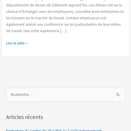
de
département de dessin de bâtiment aujourd’hui. Les élèves ont eu la
bâtiment
chance d’échanger avec les employeurs, connaître leurs entreprises et
les besoins sur le marché du travail. Certains employeurs ont
également animé une conférence sur les particularités de leur milieu
de travail. Une riche expérience […]
Lire la suite »
R
e
c
Articles récents
h
e
Fermeture du Centre du 20 juillet au 7 août inclusivement