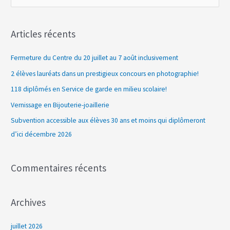
e
c
Articles récents
h
e
Fermeture du Centre du 20 juillet au 7 août inclusivement
r
2 élèves lauréats dans un prestigieux concours en photographie!
c
118 diplômés en Service de garde en milieu scolaire!
h
Vernissage en Bijouterie-joaillerie
e
Subvention accessible aux élèves 30 ans et moins qui diplômeront
r
d’ici décembre 2026
:
Commentaires récents
Archives
juillet 2026