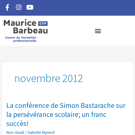
F
I
Y
Aller
a
n
o
au
c
s
u
contenu
e
t
t
b
a
u
o
g
b
o
r
e
k
a
-
m
f
novembre 2012
La conférence de Simon Bastarache sur
La
conférence
la persévérance scolaire; un franc
de
succès!
Simon
Bastarache
Non classé
/
Isabelle Myrand