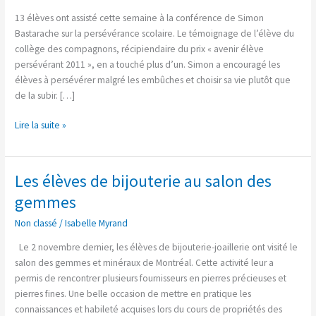
sur
13 élèves ont assisté cette semaine à la conférence de Simon
la
Bastarache sur la persévérance scolaire. Le témoignage de l’élève du
persévérance
collège des compagnons, récipiendaire du prix « avenir élève
scolaire;
persévérant 2011 », en a touché plus d’un. Simon a encouragé les
un
élèves à persévérer malgré les embûches et choisir sa vie plutôt que
franc
de la subir. […]
succès!
Lire la suite »
Les élèves de bijouterie au salon des
Les
élèves
gemmes
de
Non classé
/
Isabelle Myrand
bijouterie
au
Le 2 novembre dernier, les élèves de bijouterie-joaillerie ont visité le
salon
salon des gemmes et minéraux de Montréal. Cette activité leur a
des
permis de rencontrer plusieurs fournisseurs en pierres précieuses et
gemmes
pierres fines. Une belle occasion de mettre en pratique les
connaissances et habileté acquises lors du cours de propriétés des