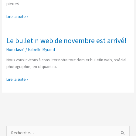
pierres!
Lire la suite »
Le bulletin web de novembre est arrivé!
Le
bulletin
Non classé
/
Isabelle Myrand
web
de
Nous vous invitons à consulter notre tout dernier bulletin web, spécial
novembre
photographie, en cliquant ici.
est
arrivé!
Lire la suite »
R