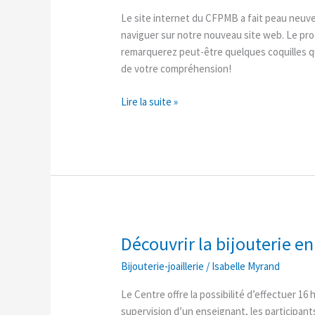
du
Le site internet du CFPMB a fait peau neuve!
CFPMB!
naviguer sur notre nouveau site web. Le pro
remarquerez peut-être quelques coquilles qu
de votre compréhension!
Lire la suite »
Découvrir la bijouterie en
Découvrir
la
Bijouterie-joaillerie
/
Isabelle Myrand
bijouterie
en
Le Centre offre la possibilité d’effectuer 16 
16
supervision d’un enseignant, les participan