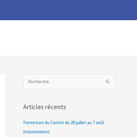
R
e
c
Articles récents
h
e
Fermeture du Centre du 20 juillet au 7 août
r
inclusivement