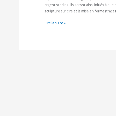
heures!
argent sterling. Ils seront ainsi initiés à que
sculpture sur cire et la mise en forme (tra
Lire la suite »