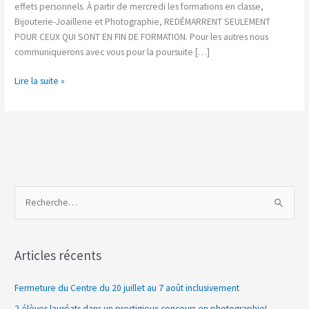
effets personnels. À partir de mercredi les formations en classe,
Bijouterie-Joaillerie et Photographie, REDÉMARRENT SEULEMENT
POUR CEUX QUI SONT EN FIN DE FORMATION. Pour les autres nous
communiquerons avec vous pour la poursuite […]
Lire la suite »
R
e
c
Articles récents
h
e
Fermeture du Centre du 20 juillet au 7 août inclusivement
r
2 élèves lauréats dans un prestigieux concours en photographie!