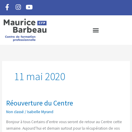
F
I
Y
Aller
a
n
o
au
c
s
u
contenu
e
t
t
b
a
u
o
g
b
o
r
e
k
a
-
m
f
11 mai 2020
Réouverture du Centre
Réouverture
du
Non classé
/
Isabelle Myrand
Centre
Bonjour à tous Certains d’entre vous seront de retour au Centre cette
semaine. Aujourd’hui et demain surtout pour la récupération de vos