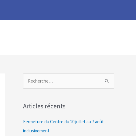
R
e
c
Articles récents
h
e
Fermeture du Centre du 20 juillet au 7 août
r
inclusivement