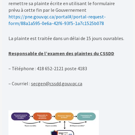
remettre sa plainte écrite en utilisant le formulaire
prévu à cette fin par le Gouvernement
https://pne.gouv.qc.ca/portal#/portal-request-
form/88a1a595-0e6a-42f6-93f5-1a7c1525b078
La plainte est traitée dans un délai de 15 jours ouvrables.
Responsable de l’examen des plaintes du CSSDD
– Téléphone : 418 652-2121 poste 4183
– Courriel :
secgen@cssdd.gouv.qc.ca