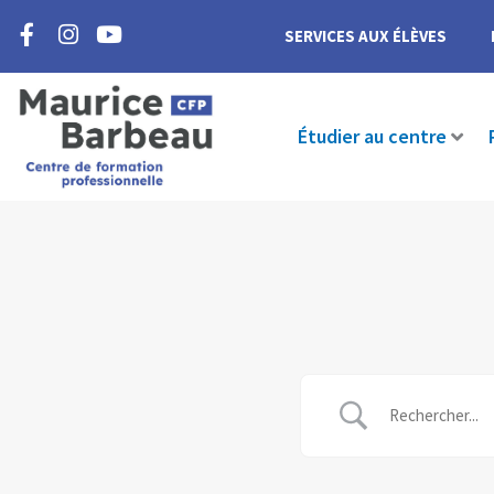
F
I
Y
Aller
a
n
o
SERVICES AUX ÉLÈVES
au
c
s
u
contenu
e
t
t
b
a
u
o
g
b
Étudier au centre
o
r
e
k
a
-
m
f