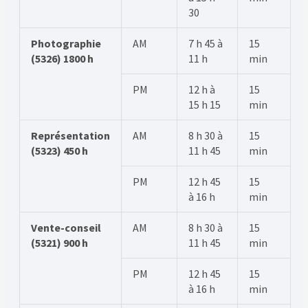
30
Photographie
AM
7 h 45 à
15
(5326) 1800 h
11 h
min
PM
12 h à
15
15 h 15
min
Représentation
AM
8 h 30 à
15
(5323) 450 h
11 h 45
min
PM
12 h 45
15
à 16 h
min
Vente-conseil
AM
8 h 30 à
15
(5321) 900 h
11 h 45
min
PM
12 h 45
15
à 16 h
min