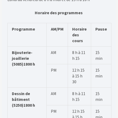
Horaire des programmes
Programme
AM/PM
Horaire
Pause
des
cours
Bijouterie-
AM
8 h à 11
15
joaillerie
h 15
min
(5085)1800 h
PM
12 h 15
15
à 15 h
min
30
Dessin de
AM
8 h à 11
15
bâtiment
h 15
min
(5250)1800 h
PM
12 h 15
15
à 15 h
min