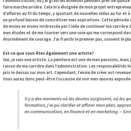
l’administration, où j’ai gravi les échelons pendant près de quinze a
faire marche arrière. Cela m’a éloignée de mon projet entrepreneuri
d’affaires au fil du temps, y ajoutant de nouvelles idées au fur et 
un profond besoin de concrétiser mes aspirations. Cette période a
de moins en moins intéressée par l’idée de continuer ma carrière dan
mes études et de me tourner vers une voie qui me correspond dav
énormément de courage. J’ai franchi le premier pas, souvent le plus 
Est-ce que vous êtes également une artiste?
Oui, je suis une artiste. La peinture est une de mes passions, mai
raison de ma carrière dans l’administration. Les responsabilités l
pris le dessus sur mon art. Cependant, l’envie de créer est revenu
Vous aurez donc peut-être l’occasion de voir mes œuvres exposées
Il y a des moments où les doutes surgissent, où les q
formation, j’ai pu clarifier et affiner mon plan, appre
en communication, en finance et en marketing. – Sir