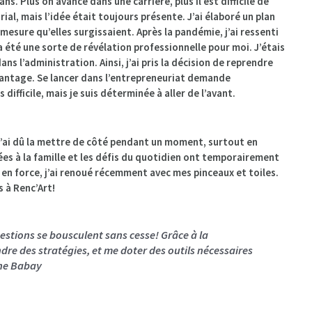
ns. Plus on avance dans une carrière, plus il est difficile de
al, mais l’idée était toujours présente. J’ai élaboré un plan
à mesure qu’elles surgissaient. Après la pandémie, j’ai ressenti
 été une sorte de révélation professionnelle pour moi. J’étais
s l’administration. Ainsi, j’ai pris la décision de reprendre
antage. Se lancer dans l’entrepreneuriat demande
difficile, mais je suis déterminée à aller de l’avant.
s j’ai dû la mettre de côté pendant un moment, surtout en
iées à la famille et les défis du quotidien ont temporairement
e en force, j’ai renoué récemment avec mes pinceaux et toiles.
 à Renc’Art!
uestions se bousculent sans cesse! Grâce à la
ndre des stratégies, et me doter des outils nécessaires
ine Babay