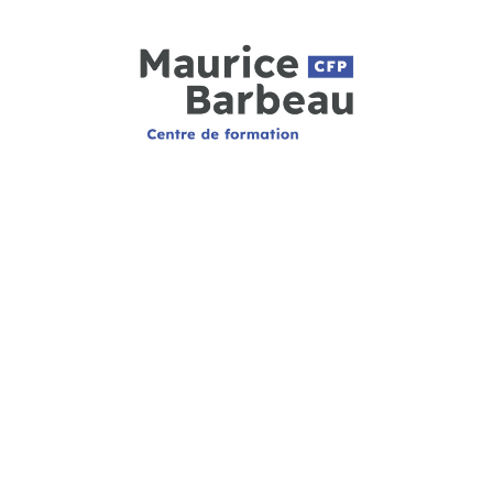
CFP MAURICE-BARBEAU
920, rue Noël-Carter
Québec (Québec) G1V 5B6
HEURES D’OUVERTURE
Le secrétariat est ouvert de 8h à 16h
(fermé de 12h à 13h) du lundi au vendredi