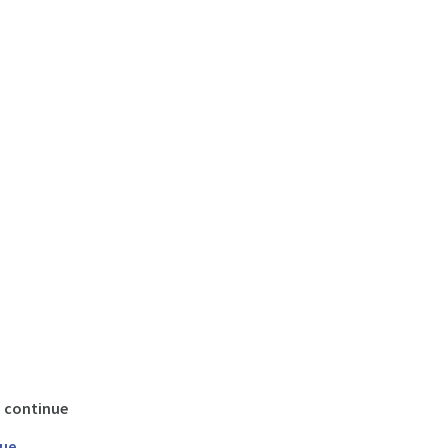
n continue
nue