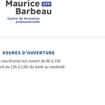
HEURES D’OUVERTURE
 secrétariat est ouvert de 8h à 16h
mé de 12h à 13h) du lundi au vendredi
F
I
Y
a
n
o