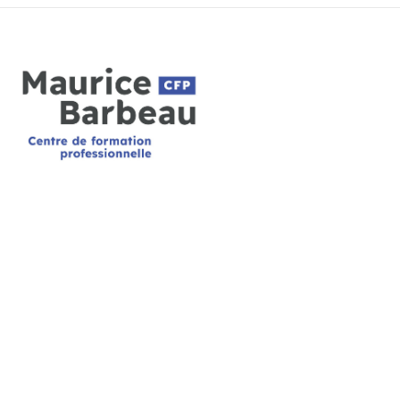
HEURES D’OUVERTURE
 secrétariat est ouvert de 8h à 16h
mé de 12h à 13h) du lundi au vendredi