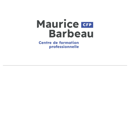
CFP MAURICE-BARBEAU
920, rue Noël-Carter
Québec (Québec) G1V 5B6
HEURES D’OUVERTURE
Le secrétariat est ouvert de 8h à 16h