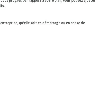
nt vos progrès par rapport à votre plan, vous pouvez ajuster
ifs.
e entreprise, qu’elle soit en démarrage ou en phase de
tunités et les risques, développer une stratégie de marché
 les performances. Créer un plan d’affaires solide est une étape
et durable.
ice-Barbeau vous aideront à mettre sur pied votre plan
ans le développement de ce document qui sera la pierre
our consulter les différentes formations en lancement d’une