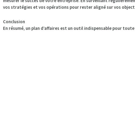
mesurer le succès de votre entreprise. En surveillant régulièreme
vos stratégies et vos opérations pour rester aligné sur vos object
Conclusion
En résumé, un plan d’affaires est un outil indispensable pour tout
croissance. Il vous aide à clarifier votre vision, évaluer les oppor
efficace, planifier vos finances, attirer des investisseurs et gérer
essentielle pour transformer votre idée en une entreprise réussie 
Toutes les formations en lancement d’une entreprise du CFP Maur
d’affaires. Étape par étape, nos enseignants vous soutiendront d
d’assise de votre entreprise.
Visitez la page de nos programmes
p
entreprise offerte au CFPMB.